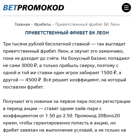
Главная
Фрибеты
Приветственный фрибет БК Леон
ПРИВЕТСТВЕННЫЙ ФРИБЕТ БК ЛЕОН
Три тысячи рублей бесплатной ставкой — так выглядит
приветственный фрибет Леон, и звучит это заманчиво,
пока не доходит до счёта. На бонусный баланс попадают
не сами 3000 ₽, а только прибыль сверху, поэтому с
одной и той же ставки один игрок забирает 1500 ₽, а
другой — 4500 ₽. Всё решает коэффициент, на который
поставлен фрибет.
Получают его новички за первое пари после регистрации
в период акции — ставят одним лайв-пари с
коэффициентом от 1.50 до 2.50. Промокод 20Bons20
нужен, чтобы гарантированно попасть в акцию, но
фрибет завязан на выполнение условий, а не только на