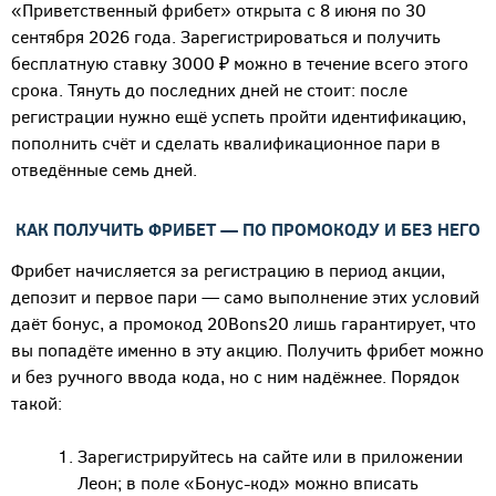
«Приветственный фрибет» открыта с 8 июня по 30
сентября 2026 года. Зарегистрироваться и получить
бесплатную ставку 3000 ₽ можно в течение всего этого
срока. Тянуть до последних дней не стоит: после
регистрации нужно ещё успеть пройти идентификацию,
пополнить счёт и сделать квалификационное пари в
отведённые семь дней.
КАК ПОЛУЧИТЬ ФРИБЕТ — ПО ПРОМОКОДУ И БЕЗ НЕГО
Фрибет начисляется за регистрацию в период акции,
депозит и первое пари — само выполнение этих условий
даёт бонус, а промокод 20Bons20 лишь гарантирует, что
вы попадёте именно в эту акцию. Получить фрибет можно
и без ручного ввода кода, но с ним надёжнее. Порядок
такой:
Зарегистрируйтесь на сайте или в приложении
Леон; в поле «Бонус-код» можно вписать