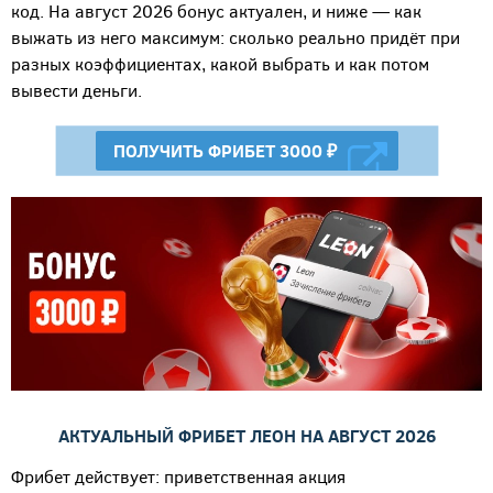
код. На август 2026 бонус актуален, и ниже — как
выжать из него максимум: сколько реально придёт при
разных коэффициентах, какой выбрать и как потом
вывести деньги.
ПОЛУЧИТЬ ФРИБЕТ 3000 ₽
АКТУАЛЬНЫЙ ФРИБЕТ ЛЕОН НА АВГУСТ 2026
Фрибет действует: приветственная акция