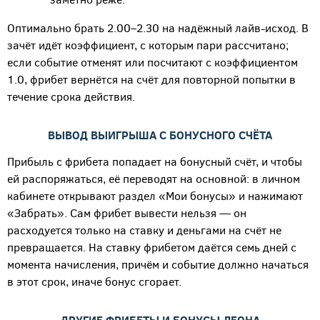
Оптимально брать 2.00–2.30 на надёжный лайв-исход. В
зачёт идёт коэффициент, с которым пари рассчитано;
если событие отменят или посчитают с коэффициентом
1.0, фрибет вернётся на счёт для повторной попытки в
течение срока действия.
ВЫВОД ВЫИГРЫША С БОНУСНОГО СЧЁТА
Прибыль с фрибета попадает на бонусный счёт, и чтобы
ей распоряжаться, её переводят на основной: в личном
кабинете открывают раздел «Мои бонусы» и нажимают
«Забрать». Сам фрибет вывести нельзя — он
расходуется только на ставку и деньгами на счёт не
превращается. На ставку фрибетом даётся семь дней с
момента начисления, причём и событие должно начаться
в этот срок, иначе бонус сгорает.
ДРУГИЕ ФРИБЕТЫ И БОНУСЫ ЛЕОНА