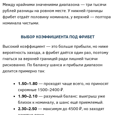
Между крайними значениями диапазона — три тысячи
рублей разницы на ровном месте. У нижней границы
фрибет отдаёт половину номинала, у верхней — полтора
номинала чистыми.
ВЫБОР КОЭФФИЦИЕНТА ПОД ФРИБЕТ
Высокий коэффициент — это больше прибыли, но ниже
вероятность захода, а фрибет даётся один раз, поэтому
гнаться за верхней границей ради лишней тысячи
рискованно. По балансу шанса и прибыли диапазон
делится примерно так:
1.50–1.80
— проходят чаще всего, но приносят
скромные 1500–2400 ₽.
1.90–2.10
— разумный баланс: выигрыш уже
близок к номиналу, а шанс ещё приемлемый.
2.30–2.50
— максимум до 4500 ₽, но заходят
заметно реже.