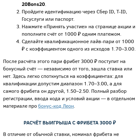
20Bons20
.
Пройдите идентификацию через Сбер ID, Т-ID,
Госуслуги или паспорт.
Нажмите «Принять участие» на странице акции и
пополните счёт от 1000 ₽ одним платежом.
Сделайте квалификационное лайв-пари от 1000
₽ с коэффициентом одного из исходов 1.70–3.00.
После расчёта этого пари фрибет 3000 ₽ поступит на
бонусный счёт — независимо от того, зашла ставка или
нет. Здесь легко споткнуться на коэффициентах: для
квалификации допустим диапазон 1.70–3.00, а для
самого фрибета он другой, 1.50–2.50. Полный разбор
регистрации, ввода кода и условий акции — в отдельном
материале про
бонус-код Леон
.
РАСЧЁТ ВЫИГРЫША С ФРИБЕТА 3000 ₽
В отличие от обычной ставки, номинал фрибета не