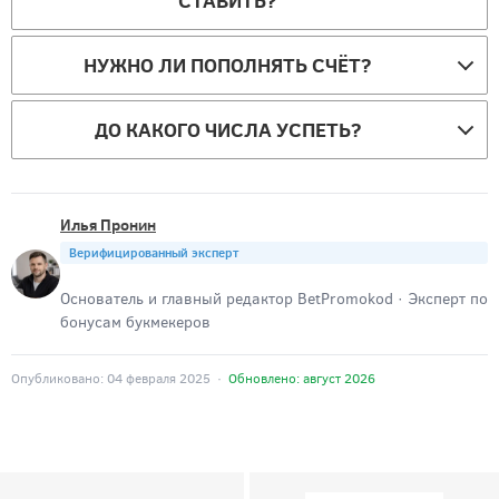
СТАВИТЬ?
НУЖНО ЛИ ПОПОЛНЯТЬ СЧЁТ?
ДО КАКОГО ЧИСЛА УСПЕТЬ?
Илья Пронин
Верифицированный эксперт
Основатель и главный редактор BetPromokod · Эксперт по
бонусам букмекеров
Опубликовано: 04 февраля 2025 ·
Обновлено: август 2026