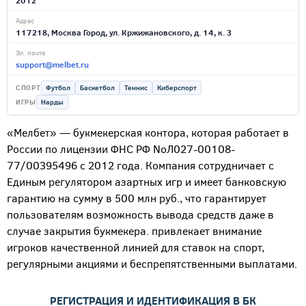
2012
Адрес
117218, Москва Город, ул. Кржижановского, д. 14, к. 3
Эл. почта
support@melbet.ru
СПОРТ
Футбол
Баскетбол
Теннис
Киберспорт
ИГРЫ
Нарды
«Мелбет» — букмекерская контора, которая работает в
России по лицензии ФНС РФ NoЛ027-00108-
77/00395496 с 2012 года. Компания сотрудничает с
Единым регулятором азартных игр и имеет банковскую
гарантию на сумму в 500 млн руб., что гарантирует
пользователям возможность вывода средств даже в
случае закрытия букмекера. привлекает внимание
игроков качественной линией для ставок на спорт,
регулярными акциями и беспрепятственными выплатами.
РЕГИСТРАЦИЯ И ИДЕНТИФИКАЦИЯ В БК