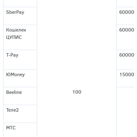
SberPay
60000
Кошелек
60000
ЦУПИС
T-Pay
60000
ЮMoney
15000
100
Beeline
Теле2
МТС