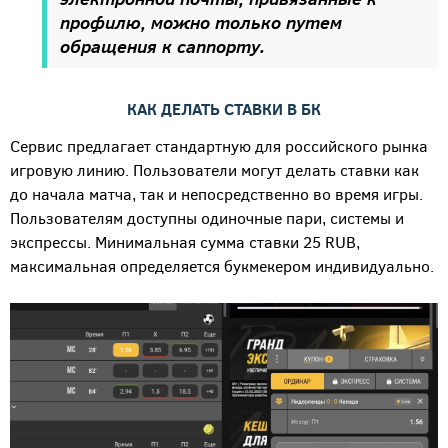
профилю, можно только путем
обращения к саппорту.
КАК ДЕЛАТЬ СТАВКИ В БК
Сервис предлагает стандартную для российского рынка
игровую линию. Пользователи могут делать ставки как
до начала матча, так и непосредственно во время игры.
Пользователям доступны одиночные пари, системы и
экспрессы. Минимальная сумма ставки 25 RUB,
максимальная определяется букмекером индивидуально.