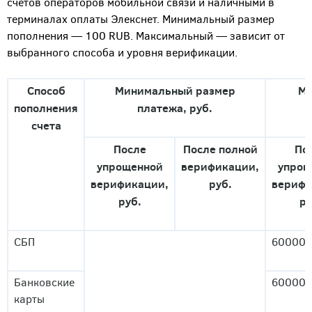
счетов операторов мобильной связи и наличными в
терминалах оплаты Элекснет. Минимальный размер
пополнения — 100 RUB. Максимальный — зависит от
выбранного способа и уровня верификации.
Способ
Минимальный размер
Ма
пополнения
платежа, руб.
счета
После
После полной
По
упрощенной
верификации,
упрощ
верификации,
руб.
верифи
руб.
ру
СБП
60000
Банковские
60000
карты