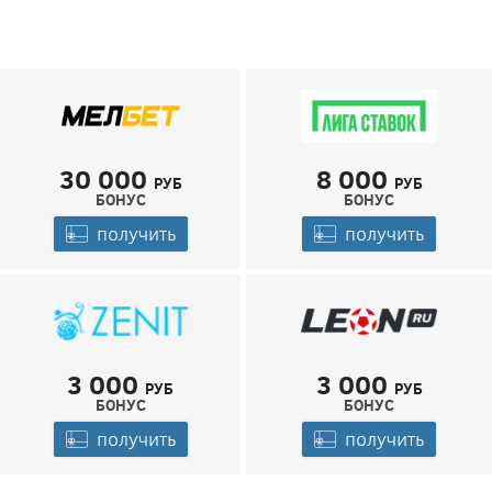
30 000
8 000
РУБ
РУБ
БОНУС
БОНУС
получить
получить
3 000
3 000
РУБ
РУБ
БОНУС
БОНУС
получить
получить