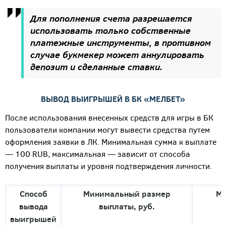
Для пополнения счета разрешается
использовать только собственные
платежные инструменты, в противном
случае букмекер может аннулировать
депозит и сделанные ставки.
ВЫВОД ВЫИГРЫШЕЙ В БК «МЕЛБЕТ»
После использования внесенных средств для игры в БК
пользователи компании могут вывести средства путем
оформления заявки в ЛК. Минимальная сумма к выплате
— 100 RUB, максимальная — зависит от способа
получения выплаты и уровня подтверждения личности.
Способ
Минимальный размер
Ма
вывода
выплаты, руб.
выигрышей