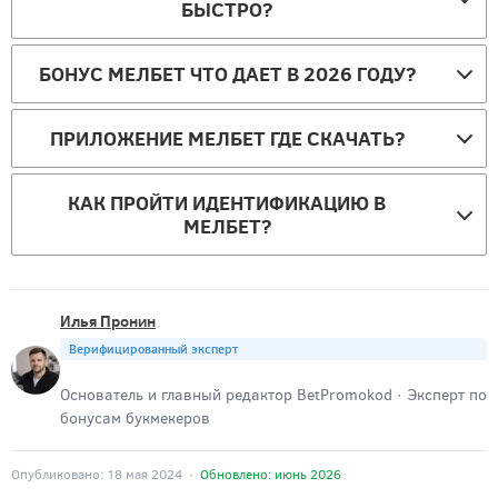
БЫСТРО?
БОНУС МЕЛБЕТ ЧТО ДАЕТ В 2026 ГОДУ?
ПРИЛОЖЕНИЕ МЕЛБЕТ ГДЕ СКАЧАТЬ?
КАК ПРОЙТИ ИДЕНТИФИКАЦИЮ В
МЕЛБЕТ?
Илья Пронин
Верифицированный эксперт
Основатель и главный редактор BetPromokod · Эксперт по
бонусам букмекеров
Опубликовано: 18 мая 2024 ·
Обновлено: июнь 2026