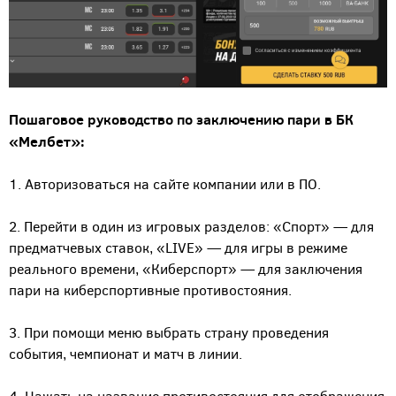
Пошаговое руководство по заключению пари в БК
«Мелбет»:
1. Авторизоваться на сайте компании или в ПО.
2. Перейти в один из игровых разделов: «Спорт» — для
предматчевых ставок, «LIVE» — для игры в режиме
реального времени, «Киберспорт» — для заключения
пари на киберспортивные противостояния.
3. При помощи меню выбрать страну проведения
события, чемпионат и матч в линии.